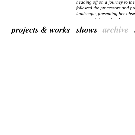
heading off on a journey to t
followed the processors and pr
landscape, presenting her obser
geology of the six locations w
see Moving Landscape on locat
www.movinglandscape.be
NL
Van 05.06 tot 31.12.2011 wor
tijdens het project PIT, onder
in Belgisch Limburg. Tijdens de
installatie te bezichtigen in S
bij Bureau Toerisme Borgloon.
Bewegend Landschap toont zes 
bewerkt wordt. Een aardappelv
Dilsen-Stokkem, begrazing van
op de terril in Genk, zandzui
in Borgloon. De producten van
bewerkingen en moeten op reis
volgde in 2010 de bewerkers e
bewegende landschap en maakte
van de zes locaties werd boven