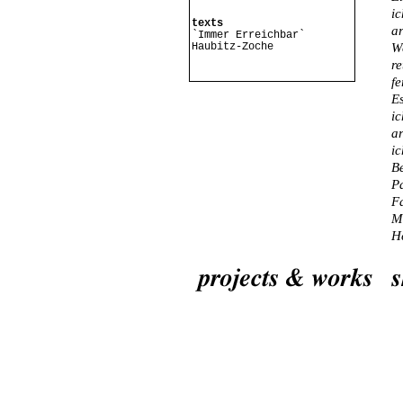
ic
texts
ar
`Immer Erreichbar`
Haubitz-Zoche
We
re
fe
Es
ic
ar
ic
Be
P
Fa
M
He
de
bi
Es
un
ve
un
au
au
al