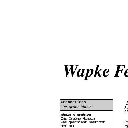
`
Connections
`Ins grüne hinein`
P
h
shows & archive
Ins Gruene Hinein
In
Was geschieht bestimmt
der ort
Ei