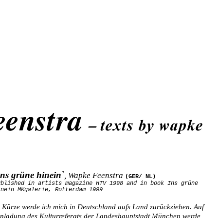
Ins grüne hinein`
, Wapke Feenstra
(GER/
NL
)
ublished in artists magazine HTV 1998 and in book
Ins grüne
inein
MKgalerie, Rotterdam 1999
 Kürze werde ich mich in Deutschland aufs Land zurückziehen. Auf
nladung des Kulturreferats der Landeshauptstadt München werde