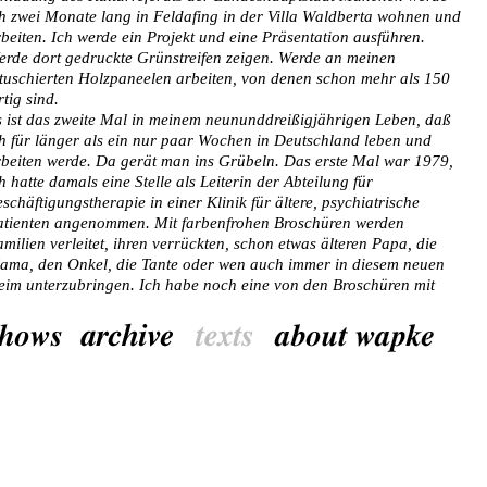
h zwei Monate lang in Feldafing in der Villa Waldberta wohnen und
beiten. Ich werde ein Projekt und eine Präsentation ausführen.
rde dort gedruckte Grünstreifen zeigen. Werde an meinen
tuschierten Holzpaneelen arbeiten, von denen schon mehr als 150
rtig sind.
 ist das zweite Mal in meinem neununddreißigjährigen Leben, daß
h für länger als ein nur paar Wochen in Deutschland leben und
beiten werde. Da gerät man ins Grübeln. Das erste Mal war 1979,
h hatte damals eine Stelle als Leiterin der Abteilung für
schäftigungstherapie in einer Klinik für ältere, psychiatrische
atienten angenommen. Mit farbenfrohen Broschüren werden
milien verleitet, ihren verrückten, schon etwas älteren Papa, die
ama, den Onkel, die Tante oder wen auch immer in diesem neuen
im unterzubringen. Ich habe noch eine von den Broschüren mit
m Titel "Licht, Luft und heilsame Ruhe" in meinem Archiv, denn ich
n auf einem der Fotos zu sehen.
 ist bekannt, daß die Isolation von Menschen, die wir nicht mehr in
serer Gesellschaft haben wollen, oft hinter sehr viel Grün
rborgen wird. Dennoch ist der Begriff der Heilsamkeit nicht zu
recht mit dem Grünen, der Natur verbunden. Gehen Sie selbst mal
fs Land und schreiben Sie mir danach, ob etwas Heilsames davon
sging. Bestimmt. Wenn man sich aufs Land zurückzieht, kann das
lerdings auch ein klaustrophobisches Gefühl hervorrufen. Bei mir